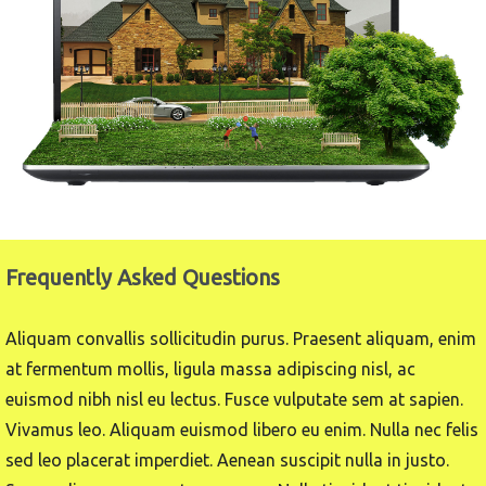
Frequently Asked Questions
Aliquam convallis sollicitudin purus. Praesent aliquam, enim
at fermentum mollis, ligula massa adipiscing nisl, ac
euismod nibh nisl eu lectus. Fusce vulputate sem at sapien.
Vivamus leo. Aliquam euismod libero eu enim. Nulla nec felis
sed leo placerat imperdiet. Aenean suscipit nulla in justo.