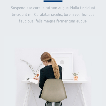
Suspendisse cursus rutrum augue. Nulla tincidunt
tincidunt mi. Curabitur iaculis, lorem vel rhoncus
faucibus, felis magna fermentum augue.